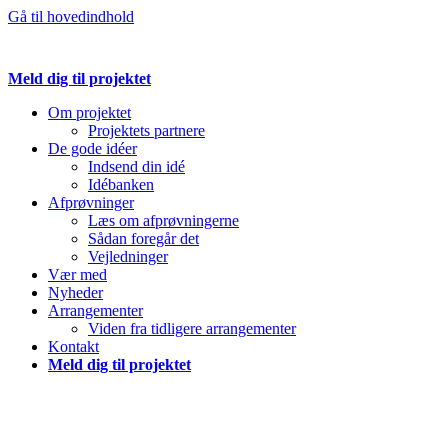
Gå til hovedindhold
Meld dig til projektet
Om projektet
Projektets partnere
De gode idéer
Indsend din idé
Idébanken
Afprøvninger
Læs om afprøvningerne
Sådan foregår det
Vejledninger
Vær med
Nyheder
Arrangementer
Viden fra tidligere arrangementer
Kontakt
Meld dig til projektet