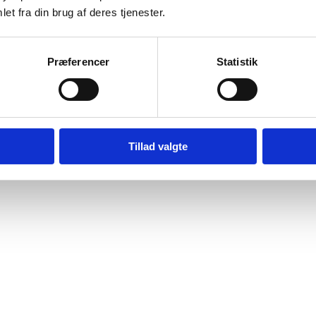
et fra din brug af deres tjenester.
markdrift gennem GPS, data og autonome m
Præferencer
Statistik
-løsninger, maskiner og datasystemer til at arbejde bedre sammen. Ved 
Tillad valgte