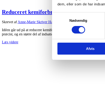
dem, eller som de har indsaml
Reduceret kemiforbrug og mere effektiv 
Samtykkevalg
Nødvendig
Skrevet af
Anne-Marie Skriver Hansen
d.
23/06/2026
.
Idéen går ud på at reducere kemiforbruget i landbruget ved at få GPS
præcist, og en større del af indsatsen kan...
Læs videre
Afvis