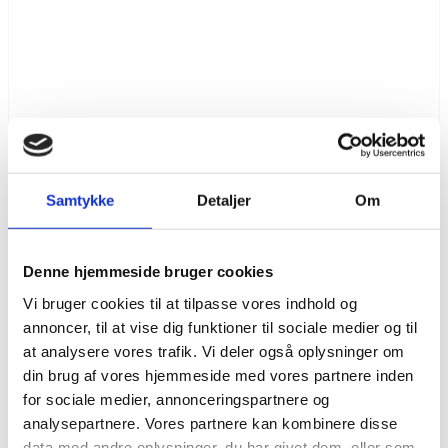
P4 Radio med i marken
Samtykke
Detaljer
Om
09 juli 2026
P4 var dag i marken for at høre mere om Landmandsdrevet
Innovation. De interviewede tre af de seje landmænd, som er med:
Thorsten Pedersen, som er i færd med at undersøge, om
Denne hjemmeside bruger cookies
blomsterstriber…
Læs mere
Vi bruger cookies til at tilpasse vores indhold og
annoncer, til at vise dig funktioner til sociale medier og til
at analysere vores trafik. Vi deler også oplysninger om
din brug af vores hjemmeside med vores partnere inden
for sociale medier, annonceringspartnere og
analysepartnere. Vores partnere kan kombinere disse
data med andre oplysninger, du har givet dem, eller som