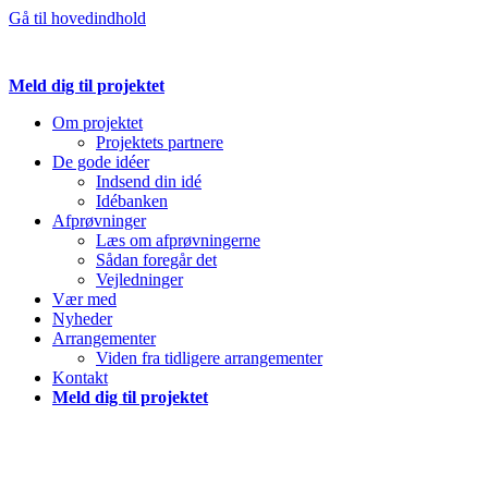
Gå til hovedindhold
Meld dig til projektet
Om projektet
Projektets partnere
De gode idéer
Indsend din idé
Idébanken
Afprøvninger
Læs om afprøvningerne
Sådan foregår det
Vejledninger
Vær med
Nyheder
Arrangementer
Viden fra tidligere arrangementer
Kontakt
Meld dig til projektet