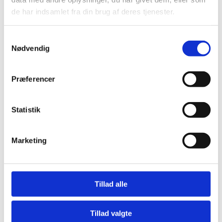
de har indsamlet fra din brug af deres tjenester.
Samtykkevalg
Nødvendig
Præferencer
Statistik
Marketing
Markerne er blevet et laboratorium:
Over 160 landmænd tester egne idéer
Tillad alle
06 juli 2026
Fra blomsterstriber i plejespor til satellitmålinger af kvælstof og
ukrudtsbekæmpelse med halm. Over hele landet er landmænd i
gang med at afprøve i alt 80 idéer gennem projektet
Tillad valgte
Landmandsdrevet Inno…