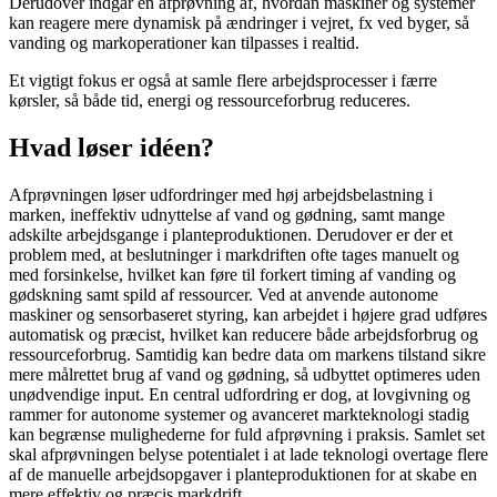
Derudover indgår en afprøvning af, hvordan maskiner og systemer
kan reagere mere dynamisk på ændringer i vejret, fx ved byger, så
vanding og markoperationer kan tilpasses i realtid.
Et vigtigt fokus er også at samle flere arbejdsprocesser i færre
kørsler, så både tid, energi og ressourceforbrug reduceres.
Hvad løser idéen?
Afprøvningen løser udfordringer med høj arbejdsbelastning i
marken, ineffektiv udnyttelse af vand og gødning, samt mange
adskilte arbejdsgange i planteproduktionen. Derudover er der et
problem med, at beslutninger i markdriften ofte tages manuelt og
med forsinkelse, hvilket kan føre til forkert timing af vanding og
gødskning samt spild af ressourcer. Ved at anvende autonome
maskiner og sensorbaseret styring, kan arbejdet i højere grad udføres
automatisk og præcist, hvilket kan reducere både arbejdsforbrug og
ressourceforbrug. Samtidig kan bedre data om markens tilstand sikre
mere målrettet brug af vand og gødning, så udbyttet optimeres uden
unødvendige input. En central udfordring er dog, at lovgivning og
rammer for autonome systemer og avanceret markteknologi stadig
kan begrænse mulighederne for fuld afprøvning i praksis. Samlet set
skal afprøvningen belyse potentialet i at lade teknologi overtage flere
af de manuelle arbejdsopgaver i planteproduktionen for at skabe en
mere effektiv og præcis markdrift.