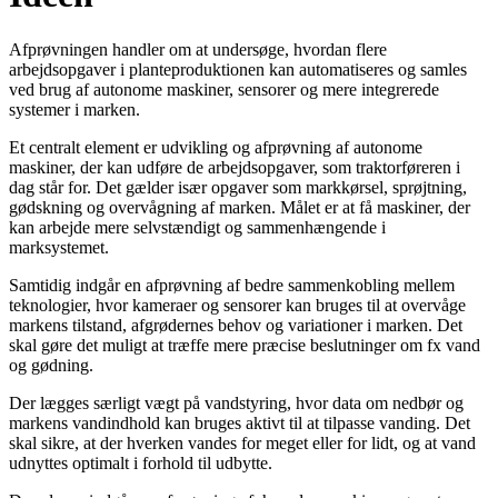
Afprøvningen handler om at undersøge, hvordan flere
arbejdsopgaver i planteproduktionen kan automatiseres og samles
ved brug af autonome maskiner, sensorer og mere integrerede
systemer i marken.
Et centralt element er udvikling og afprøvning af autonome
maskiner, der kan udføre de arbejdsopgaver, som traktorføreren i
dag står for. Det gælder især opgaver som markkørsel, sprøjtning,
gødskning og overvågning af marken. Målet er at få maskiner, der
kan arbejde mere selvstændigt og sammenhængende i
marksystemet.
Samtidig indgår en afprøvning af bedre sammenkobling mellem
teknologier, hvor kameraer og sensorer kan bruges til at overvåge
markens tilstand, afgrødernes behov og variationer i marken. Det
skal gøre det muligt at træffe mere præcise beslutninger om fx vand
og gødning.
Der lægges særligt vægt på vandstyring, hvor data om nedbør og
markens vandindhold kan bruges aktivt til at tilpasse vanding. Det
skal sikre, at der hverken vandes for meget eller for lidt, og at vand
udnyttes optimalt i forhold til udbytte.