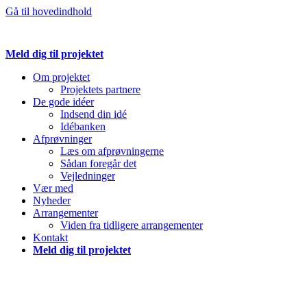
Gå til hovedindhold
Meld dig til projektet
Om projektet
Projektets partnere
De gode idéer
Indsend din idé
Idébanken
Afprøvninger
Læs om afprøvningerne
Sådan foregår det
Vejledninger
Vær med
Nyheder
Arrangementer
Viden fra tidligere arrangementer
Kontakt
Meld dig til projektet