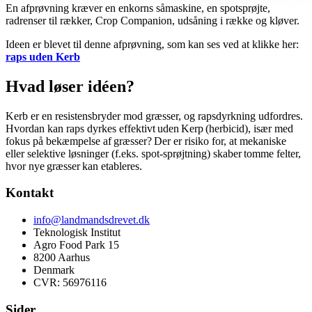
En afprøvning kræver en enkorns såmaskine, en spotsprøjte,
radrenser til rækker, Crop Companion, udsåning i række og kløver.
Ideen er blevet til denne afprøvning, som kan ses ved at klikke her:
raps uden Kerb
Hvad løser idéen?
Kerb er en resistensbryder mod græsser, og rapsdyrkning udfordres.
Hvordan kan raps dyrkes effektivt uden Kerp (herbicid), især med
fokus på bekæmpelse af græsser? Der er risiko for, at mekaniske
eller selektive løsninger (f.eks. spot-sprøjtning) skaber tomme felter,
hvor nye græsser kan etableres.
Kontakt
info@landmandsdrevet.dk
Teknologisk Institut
Agro Food Park 15
8200 Aarhus
Denmark
CVR: 56976116
Sider