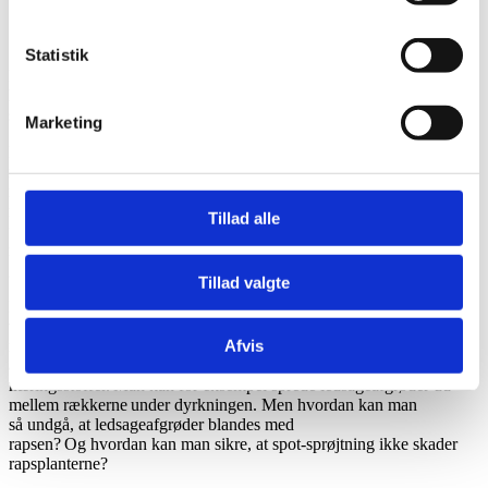
Idéen
Statistik
Kan man finde en erstatning for Kerb i raps dyrkningen? Kan raps
holdes rent for græs med rækkedyrkning og radrensning? Eventuelt
spotsprøjtning og en kombination?
Marketing
Kan man
så raps
i rækker
(f.eks. 40–50 cm rækkeafstand) for at
muliggøre mekanisk bekæmpelse
?
D
er
er
opnået gode resultater
med radr
e
nsere, hvor man
brugte 40 planter/m² med 40 cm
rækkeafstand
.
Kan man bruge
r
adrensere (både efterår og forår) til at
Tillad alle
fjerne græsser imellem rækkerne
?
Fungerer det at
kombinere
radrensere med
spot-sprøjtning (f.eks.
gl
yfosat
) mod enkeltstående
græsklynger
?
Tillad valgte
En anden ide er
at
så
lavt
voksende
ledsageafgrøder (f.eks.
blod
kløver, fløj
l
skløver) mellem
Afvis
rækkerne for at
s
kabe konkurrence mod græsser.
Men
også
for
at
u
ndgå konkurrence med raps om vand og
næringsstoffer.
Man
kan
for
eksempel
sprede ledsageafgrøder ud
mellem rækkerne under dyrkningen.
Men hvordan kan man
så
undgå, at ledsageafgrøder blandes med
rapsen?
Og
hvordan
kan
man
sikre, at spot-sprøjtning ikke skader
rapsplanterne
?