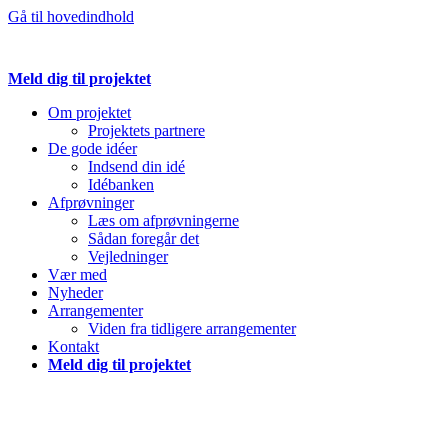
Gå til hovedindhold
Meld dig til projektet
Om projektet
Projektets partnere
De gode idéer
Indsend din idé
Idébanken
Afprøvninger
Læs om afprøvningerne
Sådan foregår det
Vejledninger
Vær med
Nyheder
Arrangementer
Viden fra tidligere arrangementer
Kontakt
Meld dig til projektet