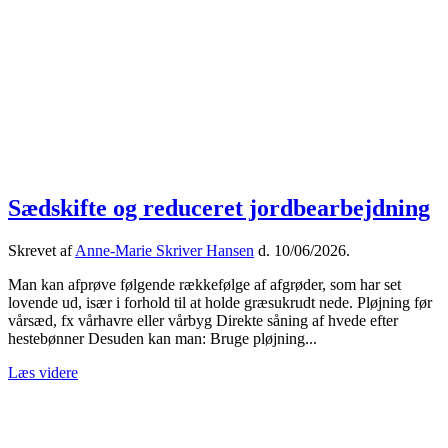
Sædskifte og reduceret jordbearbejdning
Skrevet af
Anne-Marie Skriver Hansen
d.
10/06/2026
.
Man kan afprøve følgende rækkefølge af afgrøder, som har set
lovende ud, især i forhold til at holde græsukrudt nede. Pløjning før
vårsæd, fx vårhavre eller vårbyg Direkte såning af hvede efter
hestebønner Desuden kan man: Bruge pløjning...
Læs videre