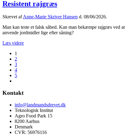
Resistent rajgræs
Skrevet af
Anne-Marie Skriver Hansen
d.
08/06/2026
.
Man kan teste et falsk såbed. Kan man bekæmpe rajgræs ved at
anvende jordmidler lige efter såning?
Læs videre
1
2
3
4
5
Kontakt
info@landmandsdrevet.dk
Teknologisk Institut
Agro Food Park 15
8200 Aarhus
Denmark
CVR: 56976116