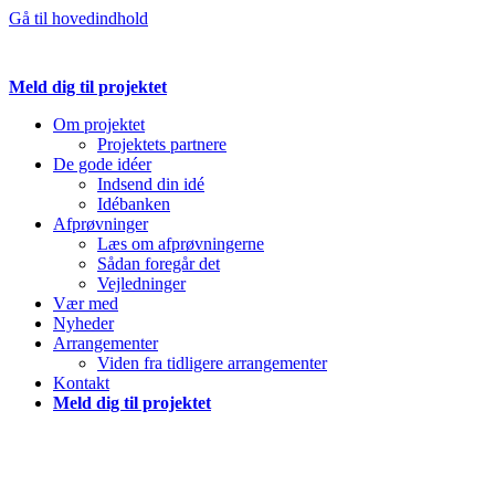
Gå til hovedindhold
Meld dig til projektet
Om projektet
Projektets partnere
De gode idéer
Indsend din idé
Idébanken
Afprøvninger
Læs om afprøvningerne
Sådan foregår det
Vejledninger
Vær med
Nyheder
Arrangementer
Viden fra tidligere arrangementer
Kontakt
Meld dig til projektet