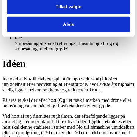
Tillad valgte
Dato:
10/06/2026
Afvis
Region:
Region Sjælland
Ide:
Stribesåning af spinat (efter høst, finsnitning af rug og
stribesåning af efterafgrøde)
Idéen
Ide med at No-till etablere spinat (tempo vaderstad) i foråret
umiddelbart efter nedvisning af efterafgrøde, hvor sidste års rughalm
stadig ligger mellem rækkerne og reducerer ukrudt.
På arealet skal der efter høst (Og i et træk i marken med drone eller
bomsåning ca. en måned før høst) etableres efterafgrøde.
Ved høst af rug finsnittes rughalmen, der efterfølgende ligger på
arealet og hæmmer ukrudt. I træk hvor efterafgrøden etableres efter
høst skal denne etableres i striber med No-till såmaskine umiddelbart
efter en jordløsning (i 30 cm. dybde i 50 cm. rækkerne hvor spinat