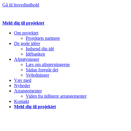
Gå til hovedindhold
Meld dig til projektet
Om projektet
Projektets partnere
De gode idéer
Indsend din idé
Idébanken
Afprøvninger
Læs om afprøvningerne
Sådan foregår det
Vejledninger
Vær med
Nyheder
Arrangementer
Viden fra tidligere arrangementer
Kontakt
Meld dig til projektet