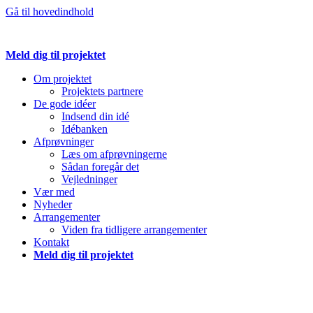
Gå til hovedindhold
Meld dig til projektet
Om projektet
Projektets partnere
De gode idéer
Indsend din idé
Idébanken
Afprøvninger
Læs om afprøvningerne
Sådan foregår det
Vejledninger
Vær med
Nyheder
Arrangementer
Viden fra tidligere arrangementer
Kontakt
Meld dig til projektet