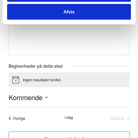
Afvis
Begivenheder på dette sted
Ingen resultater fundet.
Notice
Kommende
Vælg
dato.
I dag
Næste
Begivenheder
Forrige
Begivenh