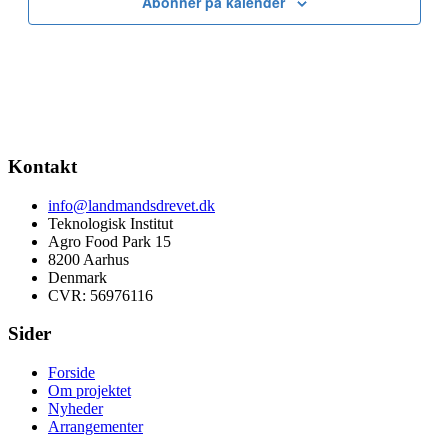
Abonner på kalender
Kontakt
info@landmandsdrevet.dk
Teknologisk Institut
Agro Food Park 15
8200 Aarhus
Denmark
CVR: 56976116
Sider
Forside
Om projektet
Nyheder
Arrangementer