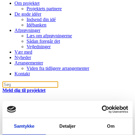
Om projektet
Projektets partnere
De gode idéer
Indsend din idé
Idébanken
Afprøvninger
Læs om afprøvningerne
Sådan foregår det
Vejledninger
Vær med
Nyheder
Arrangementer
Viden fra tidligere arrangementer
Kontakt
Meld dig til projektet
Fjordland, Thisted
« Alle Begivenheder
Samtykke
Detaljer
Om