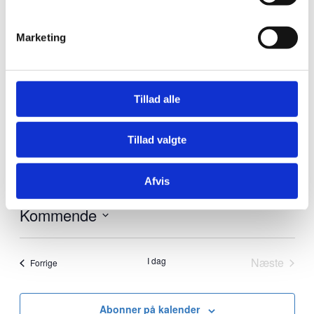
Marketing
Tillad alle
Tillad valgte
Begivenheder på dette sted
Ingen resultater fundet.
Notice
Afvis
Kommende
Vælg
dato.
I dag
Næste
Begivenheder
Forrige
Begivenh
Abonner på kalender