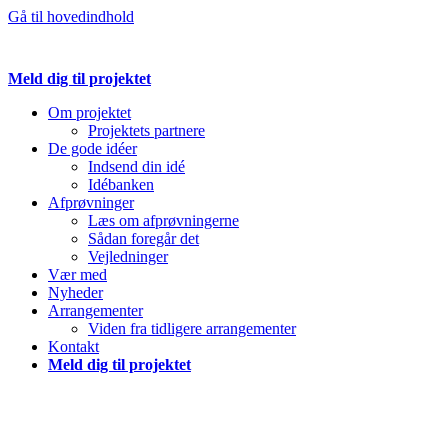
Gå til hovedindhold
Meld dig til projektet
Om projektet
Projektets partnere
De gode idéer
Indsend din idé
Idébanken
Afprøvninger
Læs om afprøvningerne
Sådan foregår det
Vejledninger
Vær med
Nyheder
Arrangementer
Viden fra tidligere arrangementer
Kontakt
Meld dig til projektet