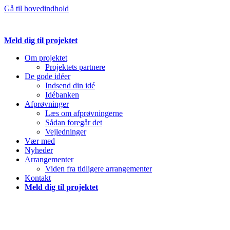
Gå til hovedindhold
Meld dig til projektet
Om projektet
Projektets partnere
De gode idéer
Indsend din idé
Idébanken
Afprøvninger
Læs om afprøvningerne
Sådan foregår det
Vejledninger
Vær med
Nyheder
Arrangementer
Viden fra tidligere arrangementer
Kontakt
Meld dig til projektet