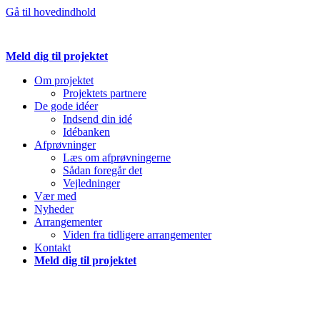
Gå til hovedindhold
Meld dig til projektet
Om projektet
Projektets partnere
De gode idéer
Indsend din idé
Idébanken
Afprøvninger
Læs om afprøvningerne
Sådan foregår det
Vejledninger
Vær med
Nyheder
Arrangementer
Viden fra tidligere arrangementer
Kontakt
Meld dig til projektet