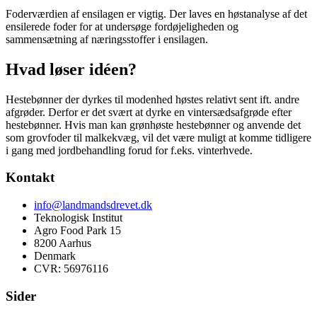
Foderværdien af ensilagen er vigtig. Der laves en høstanalyse af det
ensilerede foder for at undersøge fordøjeligheden og
sammensætning af næringsstoffer i ensilagen.
Hvad løser idéen?
Hestebønner der dyrkes til modenhed høstes relativt sent ift. andre
afgrøder. Derfor er det svært at dyrke en vintersædsafgrøde efter
hestebønner. Hvis man kan grønhøste hestebønner og anvende det
som grovfoder til malkekvæg, vil det være muligt at komme tidligere
i gang med jordbehandling forud for f.eks. vinterhvede.
Kontakt
info@landmandsdrevet.dk
Teknologisk Institut
Agro Food Park 15
8200 Aarhus
Denmark
CVR: 56976116
Sider