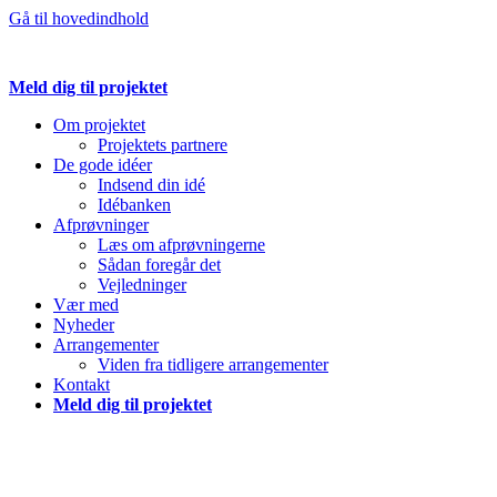
Gå til hovedindhold
Meld dig til projektet
Om projektet
Projektets partnere
De gode idéer
Indsend din idé
Idébanken
Afprøvninger
Læs om afprøvningerne
Sådan foregår det
Vejledninger
Vær med
Nyheder
Arrangementer
Viden fra tidligere arrangementer
Kontakt
Meld dig til projektet