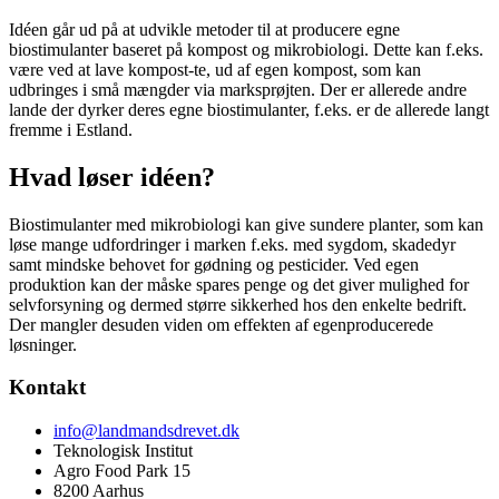
Idéen går ud på at udvikle metoder til at producere egne
biostimulanter baseret på kompost og mikrobiologi. Dette kan f.eks.
være ved at lave kompost-te, ud af egen kompost, som kan
udbringes i små mængder via marksprøjten. Der er allerede andre
lande der dyrker deres egne biostimulanter, f.eks. er de allerede langt
fremme i Estland.
Hvad løser idéen?
Biostimulanter med mikrobiologi kan give sundere planter, som kan
løse mange udfordringer i marken f.eks. med sygdom, skadedyr
samt mindske behovet for gødning og pesticider. Ved egen
produktion kan der måske spares penge og det giver mulighed for
selvforsyning og dermed større sikkerhed hos den enkelte bedrift.
Der mangler desuden viden om effekten af egenproducerede
løsninger.
Kontakt
info@landmandsdrevet.dk
Teknologisk Institut
Agro Food Park 15
8200 Aarhus