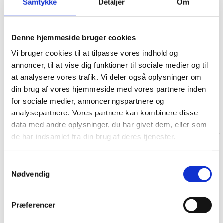
Samtykke
Detaljer
Om
Denne hjemmeside bruger cookies
Vi bruger cookies til at tilpasse vores indhold og
annoncer, til at vise dig funktioner til sociale medier og til
at analysere vores trafik. Vi deler også oplysninger om
din brug af vores hjemmeside med vores partnere inden
for sociale medier, annonceringspartnere og
analysepartnere. Vores partnere kan kombinere disse
data med andre oplysninger, du har givet dem, eller som
de har indsamlet fra din brug af deres tjenester.
Fra satellitdata af
Samtykkevalg
efterafgrøden til gradueret
Nødvendig
gødskning af vårsæd
Præferencer
Resumé