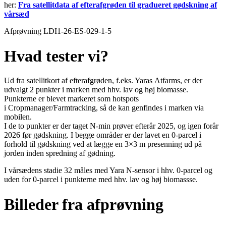
her:
Fra satellitdata af efterafgrøden til gradueret gødskning af
vårsæd
Afprøvning LDI1-26-ES-029-1-5
Hvad tester vi?
Ud fra satellitkort af efterafgrøden, f.eks. Yaras Atfarms, er der
udvalgt 2 punkter i marken med hhv. lav og høj biomasse.
Punkterne er blevet markeret som hotspots
i Cropmanager/Farmtracking, så de kan genfindes i marken via
mobilen.
I de to punkter er der taget N-min prøver efterår 2025, og igen forår
2026 før gødskning. I begge områder er der lavet en 0-parcel i
forhold til gødskning ved at lægge en 3×3 m presenning ud på
jorden inden spredning af gødning.
I vårsædens stadie 32 måles med Yara N-sensor i hhv. 0-parcel og
uden for 0-parcel i punkterne med hhv. lav og høj biomassse.
Billeder fra afprøvning