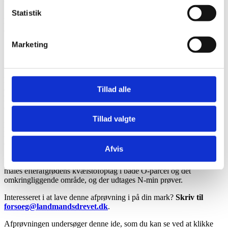
Statistik
Det undersøges om man kan bruge satellitkort af efterafgrøden om
efteråret til at graduere gødskning af vårsæd.
Marketing
Om idéen
Kan man på baggrund af tilgængeligt satellitdata opgøre en
Tillad alle
efterafgrødes kvælstofoptag i efteråret og bruge dette til at vurdere
hvor meget af dette kvælstof, som der vil være til rådighed i en
efterfølgende vårsædsafgrøde?
Tillad valgte
Det forventes at der er en sammenhæng imellem det opgjorte
kvælstof i efteråret og det overleverede kvælstof til den
efterfølgende vårsædsafgrøde, så man fremover kan blive bedre til at
Afvis
forstå samt fastsætte kvælstofbehovet til en vårsædsafgrøde, alene på
baggrund af de tilgængelige satellitdata. I løbet af vækstsæsonen
måles efterafgrødens kvælstofoptag i både O-parcel og det
omkringliggende område, og der udtages N-min prøver.
Interesseret i at lave denne afprøvning i på din mark?
Skriv til
forsoeg@landmandsdrevet.dk
.
Afprøvningen undersøger denne ide, som du kan se ved at klikke