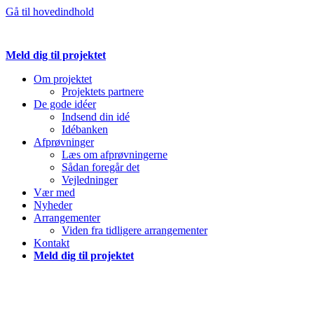
Gå til hovedindhold
Meld dig til projektet
Om projektet
Projektets partnere
De gode idéer
Indsend din idé
Idébanken
Afprøvninger
Læs om afprøvningerne
Sådan foregår det
Vejledninger
Vær med
Nyheder
Arrangementer
Viden fra tidligere arrangementer
Kontakt
Meld dig til projektet